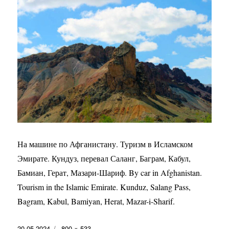
На машине по Афганистану. Туризм в Исламском
Эмирате. Кундуз, перевал Саланг, Баграм, Кабул,
Бамиан, Герат, Мазари-Шариф. By car in Afghanistan.
Tourism in the Islamic Emirate. Kunduz, Salang Pass,
Bagram, Kabul, Bamiyan, Herat, Mazar-i-Sharif.
Опубликовано
Полный
20.05.2024
800 × 533