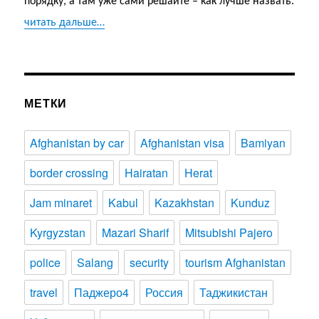
порядку, а там уже сами решайте – как лучше назвать.
читать дальше…
МЕТКИ
Afghanistan by car
Afghanistan visa
Bamiyan
border crossing
Hairatan
Herat
Jam minaret
Kabul
Kazakhstan
Kunduz
Kyrgyzstan
Mazari Sharif
Mitsubishi Pajero
police
Salang
security
tourism Afghanistan
travel
Паджеро4
Россия
Таджикистан