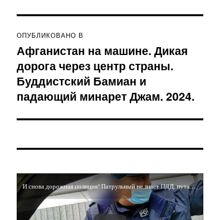
Навигация
ОПУБЛИКОВАНО В
по
Афганистан на машине. Дикая
дорога через центр страны.
записям
Буддистский Бамиан и
падающий минарет Джам. 2024.
И снова дорожная полиция! Патрульный не знает ПДД, путается в знаках и требует снимать его на видео!