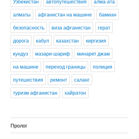
Узбекистан
автопутешествия
алма-ата
алматы
афганистан на машине
бамиан
безопасность
виза афганистан
герат
дорога
кабул
казахстан
киргизия
кундуз
мазари-шариф
минарет джам
на машине
переход границы
полиция
путешествия
ремонт
саланг
туризм афганистан
хайратон
Пролог