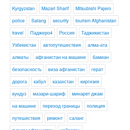
Kyrgyzstan
Mazari Sharif
Mitsubishi Pajero
police
Salang
security
tourism Afghanistan
travel
Паджеро4
Россия
Таджикистан
Узбекистан
автопутешествия
алма-ата
алматы
афганистан на машине
бамиан
безопасность
виза афганистан
герат
дорога
кабул
казахстан
киргизия
кундуз
мазари-шариф
минарет джам
на машине
переход границы
полиция
путешествия
ремонт
саланг