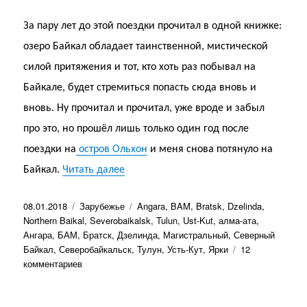
За пару лет до этой поездки прочитал в одной книжке:
озеро Байкал обладает таинственной, мистической
силой притяжения и тот, кто хоть раз побывал на
Байкале, будет стремиться попасть сюда вновь и
вновь. Ну прочитал и прочитал, уже вроде и забыл
про это, но прошёл лишь только один год после
поездки на
остров Ольхон
и меня снова потянуло на
«Самая северная точка. Байкал. 2011 
Байкал.
Читать далее
Опубликовано
Рубрики
Метки
08.01.2018
Зарубежье
Angara
,
BAM
,
Bratsk
,
Dzelinda
,
Northern Baikal
,
Severobaikalsk
,
Tulun
,
Ust-Kut
,
алма-ата
,
Ангара
,
БАМ
,
Братск
,
Дзелинда
,
Магистральный
,
Северный
Байкал
,
Северобайкальск
,
Тулун
,
Усть-Кут
,
Ярки
12
к
комментариев
записи
Самая
северная