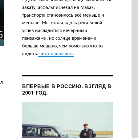
…День заканчивался, солнце клонилось к
закату, асфальт исчезал на глазах,
транспорта становилось всё меньше и
меньше. Мы ехали вдоль реки Белой,
успев насладиться вечерними
пейзажами, но солнце временами
больше мешало, чем помогало что-то
видеть.
читать дальше…
ил
ВПЕРВЫЕ В РОССИЮ. ВЗГЛЯД В
га длинная, я главный!»
2001 ГОД.