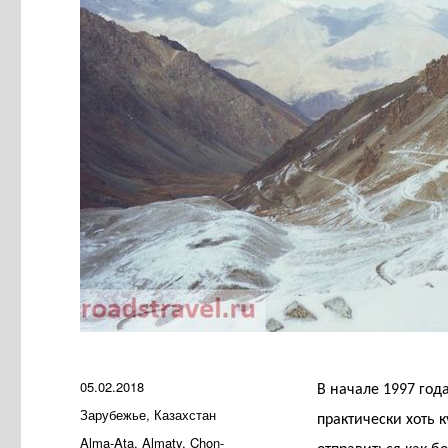
Опубликовано
05.02.2018
В начале 1997 год
Рубрики
Зарубежье
,
Казахстан
практически хоть 
Метки
Alma-Ata
,
Almaty
,
Chon-