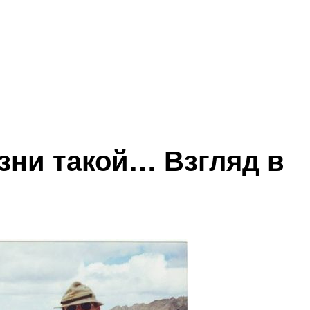
н на дороге. За что и как штрафуют в Казахстане.»
изни такой… Взгляд в