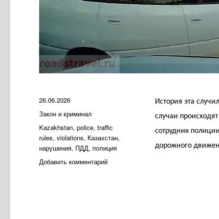
Опубликовано
26.06.2026
История эта случи
Рубрики
Закон и криминал
случаи происходят
Метки
Kazakhstan
,
police
,
traffic
сотрудник полици
rules
,
violations
,
Казахстан
,
дорожного движен
нарушения
,
ПДД
,
полиция
к
Добавить комментарий
записи
Моя
дорога
длинная,
я