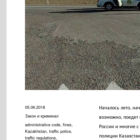
Опубликовано
05.06.2018
Началось лето, нач
Рубрики
Закон и криминал
возможно, поедет 
Метки
administrative code
,
fines
,
России и многие с
Kazakhstan
,
traffic police
,
полиции Казахстан
traffic regulations
,