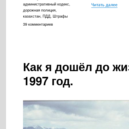
административный кодекс
,
«Зако
Читать далее
дорожная полиция
,
казахстан
,
ПДД
,
Штрафы
к
39 комментариев
записи
Закон
на
дороге.
За
что
Как я дошёл до ж
и
как
1997 год.
штрафуют
в
Казахстане.