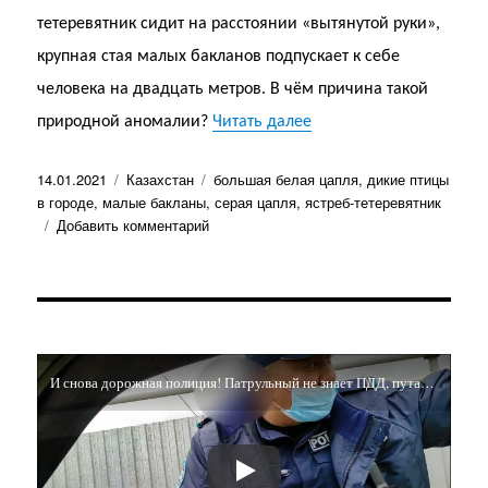
тетеревятник сидит на расстоянии «вытянутой руки»,
крупная стая малых бакланов подпускает к себе
человека на двадцать метров. В чём причина такой
«Бакланы в городе!»
природной аномалии?
Читать далее
Опубликовано
Рубрики
Метки
14.01.2021
Казахстан
большая белая цапля
,
дикие птицы
в городе
,
малые бакланы
,
серая цапля
,
ястреб-тетеревятник
к
Добавить комментарий
записи
Бакланы
в
городе!
И снова дорожная полиция! Патрульный не знает ПДД, путается в знаках и требует снимать его на видео!