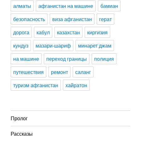
алматы
афганистан на машине
бамиан
безопасность
виза афганистан
герат
дорога
кабул
казахстан
киргизия
кундуз
мазари-шариф
минарет джам
на машине
переход границы
полиция
путешествия
ремонт
саланг
туризм афганистан
хайратон
Пролог
Рассказы