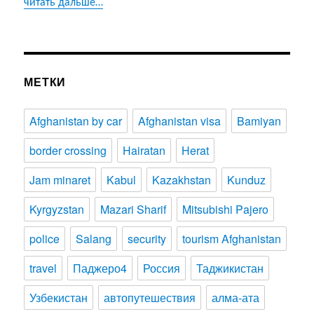
читать дальше…
МЕТКИ
Afghanistan by car
Afghanistan visa
Bamiyan
border crossing
Hairatan
Herat
Jam minaret
Kabul
Kazakhstan
Kunduz
Kyrgyzstan
Mazari Sharif
Mitsubishi Pajero
police
Salang
security
tourism Afghanistan
travel
Паджеро4
Россия
Таджикистан
Узбекистан
автопутешествия
алма-ата