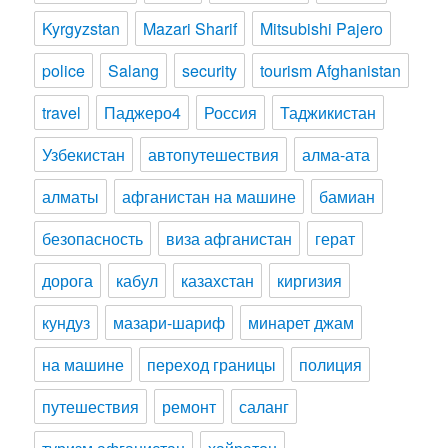
Kyrgyzstan
Mazari Sharif
Mitsubishi Pajero
police
Salang
security
tourism Afghanistan
travel
Паджеро4
Россия
Таджикистан
Узбекистан
автопутешествия
алма-ата
алматы
афганистан на машине
бамиан
безопасность
виза афганистан
герат
дорога
кабул
казахстан
киргизия
кундуз
мазари-шариф
минарет джам
на машине
переход границы
полиция
путешествия
ремонт
саланг