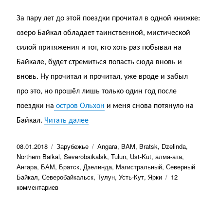
За пару лет до этой поездки прочитал в одной книжке:
озеро Байкал обладает таинственной, мистической
силой притяжения и тот, кто хоть раз побывал на
Байкале, будет стремиться попасть сюда вновь и
вновь. Ну прочитал и прочитал, уже вроде и забыл
про это, но прошёл лишь только один год после
поездки на
остров Ольхон
и меня снова потянуло на
«Самая северная точка. Байкал. 2011 
Байкал.
Читать далее
Опубликовано
Рубрики
Метки
08.01.2018
Зарубежье
Angara
,
BAM
,
Bratsk
,
Dzelinda
,
Northern Baikal
,
Severobaikalsk
,
Tulun
,
Ust-Kut
,
алма-ата
,
Ангара
,
БАМ
,
Братск
,
Дзелинда
,
Магистральный
,
Северный
Байкал
,
Северобайкальск
,
Тулун
,
Усть-Кут
,
Ярки
12
к
комментариев
записи
Самая
северная