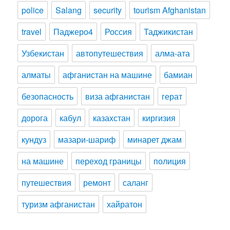
police
Salang
security
tourism Afghanistan
travel
Паджеро4
Россия
Таджикистан
Узбекистан
автопутешествия
алма-ата
алматы
афганистан на машине
бамиан
безопасность
виза афганистан
герат
дорога
кабул
казахстан
киргизия
кундуз
мазари-шариф
минарет джам
на машине
переход границы
полиция
путешествия
ремонт
саланг
туризм афганистан
хайратон