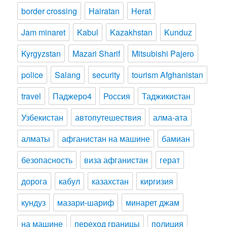
border crossing
Hairatan
Herat
Jam minaret
Kabul
Kazakhstan
Kunduz
Kyrgyzstan
Mazari Sharif
Mitsubishi Pajero
police
Salang
security
tourism Afghanistan
travel
Паджеро4
Россия
Таджикистан
Узбекистан
автопутешествия
алма-ата
алматы
афганистан на машине
бамиан
безопасность
виза афганистан
герат
дорога
кабул
казахстан
киргизия
кундуз
мазари-шариф
минарет джам
на машине
переход границы
полиция