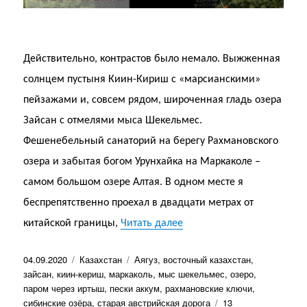
Действительно, контрастов было немало. Выжженная
солнцем пустыня Киин-Кириш с «марсианскими»
пейзажами и, совсем рядом, широченная гладь озера
Зайсан с отмелями мыса Шекельмес.
Фешенебельный санаторий на берегу Рахмановского
озера и забытая богом Урунхайка на Маркаколе –
самом большом озере Алтая. В одном месте я
беспрепятственно проехал в двадцати метрах от
«Страна контрастов — Вос
китайской границы,
Читать далее
Опубликовано
Рубрики
Метки
04.09.2020
Казахстан
Аягуз
,
восточный казахстан
,
зайсан
,
киин-кериш
,
маркаколь
,
мыс шекельмес
,
озеро
,
паром через иртыш
,
пески аккум
,
рахмановские ключи
,
сибинские озёра
,
старая австрийская дорога
13